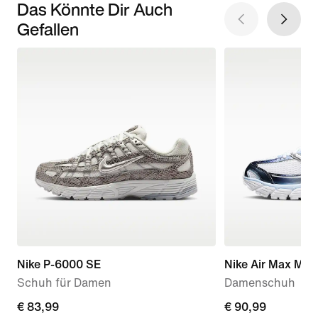
Das Könnte Dir Auch
Gefallen
Nike P-6000 SE
Nike Air Max Mot
Schuh für Damen
Damenschuh
current
€ 83,99
current
€ 90,99