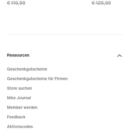
€ 119,99
€ 129,99
price
price
€ 83,99,
€ 90,99,
original
original
price
price
€ 119,99
€ 129,99
Ressourcen
Geschenkgutscheine
Geschenkgutscheine für Firmen
Store suchen
Nike Journal
Member werden
Feedback
Aktionscodes