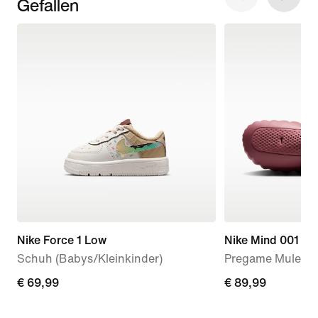
Gefallen
Nike Force 1 Low
Nike Mind 001
Schuh (Babys/Kleinkinder)
Pregame Mule (D
€ 69,99
€ 69,99
€ 89,99
€ 89,99