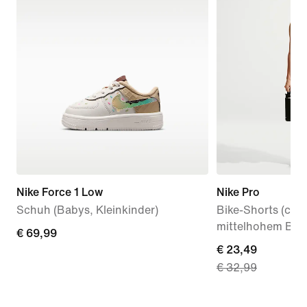
Nike Force 1 Low
Nike Pro
Schuh (Babys, Kleinkinder)
Bike-Shorts (ca. 
mittelhohem Bun
€ 69,99
€ 69,99
current
€ 23,49
€ 32,99
price
€ 23,49,