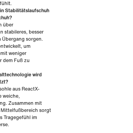
fühlt.
in Stabilitätslaufschuh
schuh?
n über
n stabileres, besser
m Übergang sorgen.
ntwickelt, um
mit weniger
er dem Fuß zu
lttechnologie wird
tzt?
sohle aus ReactX-
e weiche,
ung. Zusammen mit
Mittelfußbereich sorgt
les Tragegefühl im
rse.