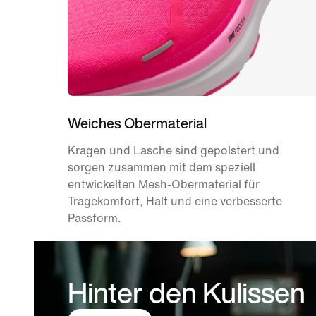
Weiches Obermaterial
Kragen und Lasche sind gepolstert und
sorgen zusammen mit dem speziell
entwickelten Mesh-Obermaterial für
Tragekomfort, Halt und eine verbesserte
Passform.
Hinter den Kulissen