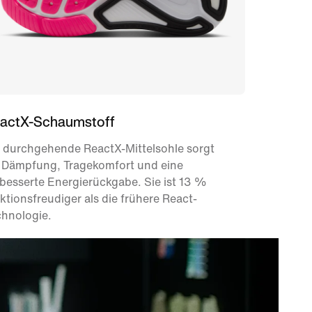
actX-Schaumstoff
e durchgehende ReactX-Mittelsohle sorgt
r Dämpfung, Tragekomfort und eine
besserte Energierückgabe. Sie ist 13 %
ktionsfreudiger als die frühere React-
chnologie.