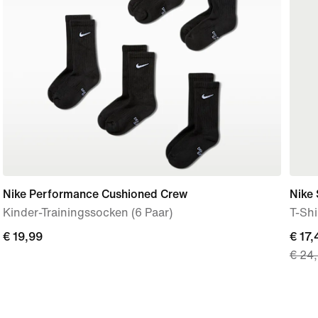
Nike Performance Cushioned Crew
Nike
Kinder-Trainingssocken (6 Paar)
T-Shi
€ 19,99
€ 19,99
curre
€ 17,
€ 24
price
€ 17,
origi
price