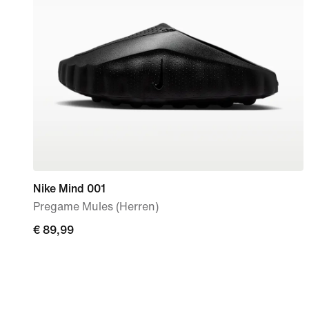
Nike Mind 001
Pregame Mules (Herren)
€ 89,99
€ 89,99