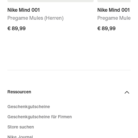
Nike Mind 001
Nike Mind 001
Pregame Mules (Herren)
Pregame Mule (D
€ 89,99
€ 89,99
€ 89,99
€ 89,99
Ressourcen
Geschenkgutscheine
Geschenkgutscheine für Firmen
Store suchen
Nike Journal