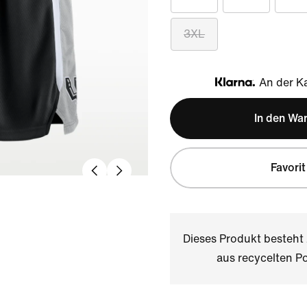
3XL
An der Ka
Klarna
In den Wa
Favorit
Dieses Produkt besteh
aus recycelten Po