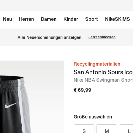
Neu
Herren
Damen
Kinder
Sport
NikeSKIMS
Alle Neuerscheinungen anzeigen
Jetzt entdecken
Recyclingmaterialien
Bild 1
San Antonio Spurs Ico
von
Nike NBA Swingman Short
2
€ 69,99
Größe auswählen
S
M
L