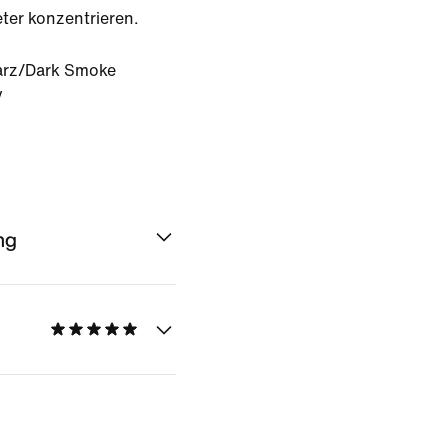
ter konzentrieren.
rz/Dark Smoke
y
ng