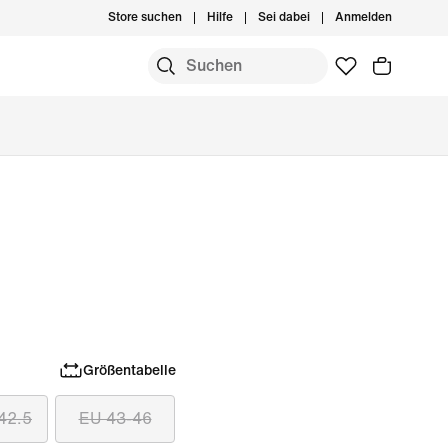
Store suchen
Hilfe
Sei dabei
Anmelden
Größentabelle
42.5
EU 43-46