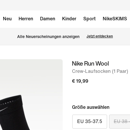
Neu
Herren
Damen
Kinder
Sport
NikeSKIMS
Alle Neuerscheinungen anzeigen
Jetzt entdecken
Nike Run Wool
Bild 1
von
Crew-Laufsocken (1 Paar)
5
€ 19,99
Größe auswählen
EU 35-37.5
EU 38-