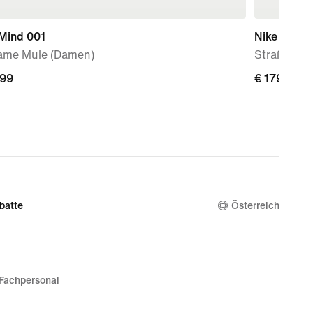
 Mind 001
Nike Vomer
ame Mule (Damen)
Straßenla
,99
,99
€ 179,99
€ 179,99
batte
Österreich
Fachpersonal