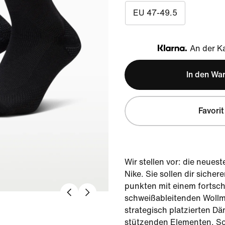
EU 47-49.5
An der Ka
Klarna
In den Wa
Favorit
Wir stellen vor: die neue
Nike. Sie sollen dir sicher
punkten mit einem fortschr
schweißableitenden Wollma
strategisch platzierten 
stützenden Elementen. So 