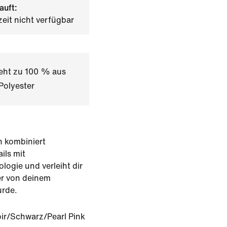
auft:
zeit nicht verfügbar
teht zu 100 % aus
Polyester
n kombiniert
ils mit
logie und verleiht dir
er von deinem
urde.
ir/Schwarz/Pearl Pink