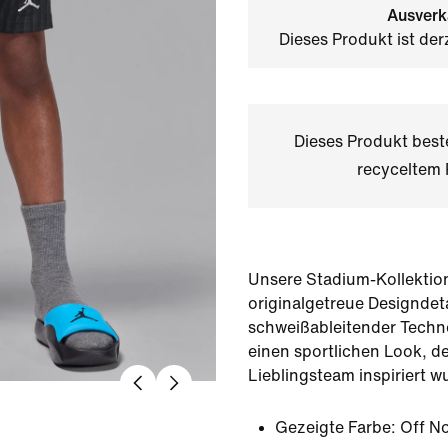
Ausverk
Dieses Produkt ist der
Dieses Produkt bes
recyceltem 
Unsere Stadium-Kollektio
originalgetreue Designdeta
schweißableitender Techno
einen sportlichen Look, d
Lieblingsteam inspiriert w
Gezeigte Farbe:
Off No