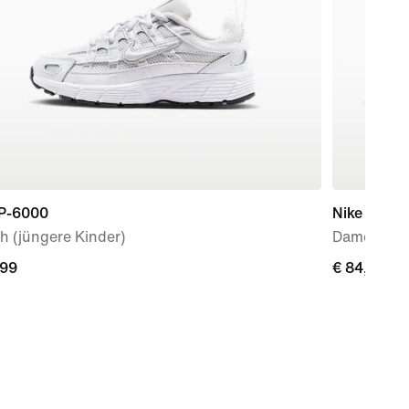
 P-6000
Nike Court 
h (jüngere Kinder)
Damensch
,99
,99
€ 84,99
€ 84,99