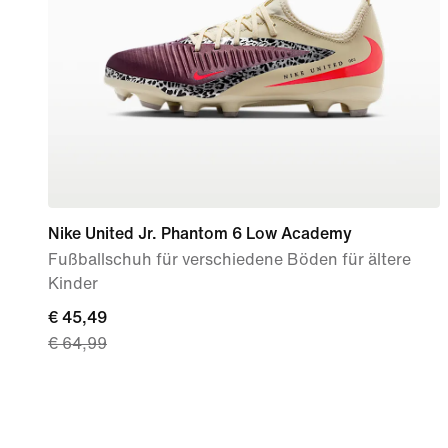
Nike United Jr. Phantom 6 Low Academy
Fußballschuh für verschiedene Böden für ältere
Kinder
current
€ 45,49
€ 64,99
price
€ 45,49,
original
price