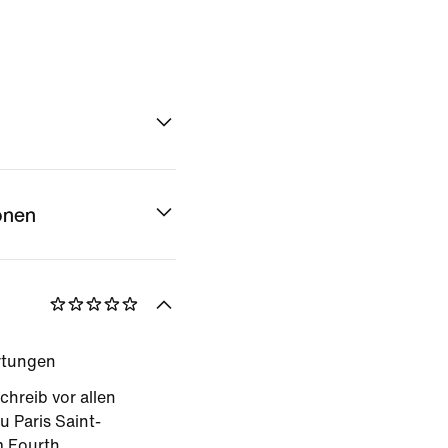
onen
rtungen
chreib vor allen
 Paris Saint-
 Fourth.