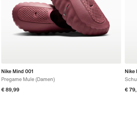
Nike Mind 001
Nike
Pregame Mule (Damen)
Schu
€ 89,99
€ 89,99
€ 79
€ 79