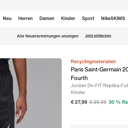
Neu
Herren
Damen
Kinder
Sport
NikeSKIMS
Alle Neuerscheinungen anzeigen
Jetzt entdecken
Recyclingmaterialien
Bild 1
Paris Saint-Germain 
von
Fourth
6
Jordan Dri-FIT Replika-Fuß
Kinder
€ 27,99
€ 39,99
30 % Ra