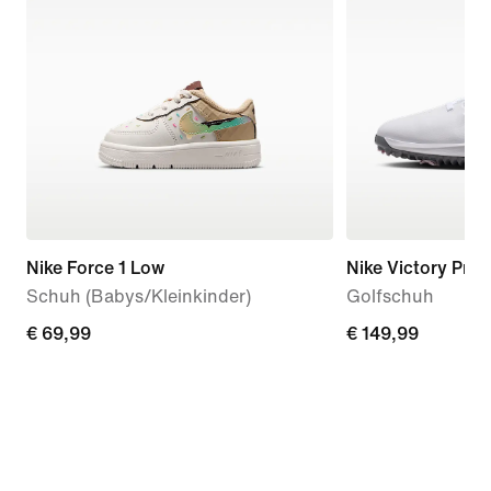
Nike Force 1 Low
Nike Victory Pro 
Schuh (Babys/Kleinkinder)
Golfschuh
€ 69,99
€ 69,99
€ 149,99
€ 149,99