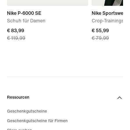
Nike P-6000 SE
Nike Sportswear
Schuh für Damen
Crop-Trainingsja
current
€ 83,99
current
€ 55,99
€ 119,99
€ 79,99
price
price
€ 83,99,
€ 55,99,
original
original
price
price
€ 119,99
€ 79,99
Ressourcen
Geschenkgutscheine
Geschenkgutscheine für Firmen