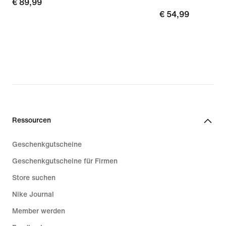
€ 89,99
€ 89,99
€ 54,99
€ 54,99
Ressourcen
Geschenkgutscheine
Geschenkgutscheine für Firmen
Store suchen
Nike Journal
Member werden