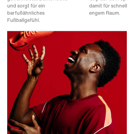
und sorgt für ein
damit für schnelle S
barfußähnliches
engem Raum.
Fußballgefühl.