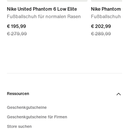
Nike United Phantom 6 Low Elite
Nike Phantom 6 Hi
Fußballschuh für normalen Rasen
Fußballschuh fü
current
€ 195,99
current
€ 202,99
€ 279,99
€ 289,99
price
price
€ 195,99,
€ 202,99,
original
original
price
price
€ 279,99
€ 289,99
Ressourcen
Geschenkgutscheine
Geschenkgutscheine für Firmen
Store suchen