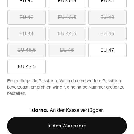
EU 40
EU 40.5
EU 41
EU 42
EU 42.5
EU 43
EU 44
EU 44.5
EU 45
EU 45.5
EU 46
EU 47
EU 47.5
Eng anliegende Passform. Wenn du eine weitere Passform
bevorzugst, empfehlen wir dir, eine halbe Nummer größer zu
bestellen.
An der Kasse verfügbar.
Klarna
In den Warenkorb