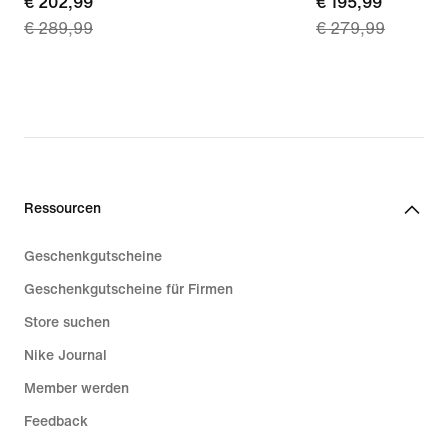
current
€ 202,99
current
€ 195,99
€ 289,99
€ 279,99
price
price
€ 202,99,
€ 195,99,
original
original
price
price
€ 289,99
€ 279,99
Ressourcen
Geschenkgutscheine
Geschenkgutscheine für Firmen
Store suchen
Nike Journal
Member werden
Feedback