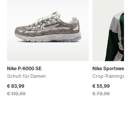
Nike P-6000 SE
Nike Sportswear
Schuh für Damen
Crop-Trainingsja
current
€ 83,99
current
€ 55,99
€ 119,99
€ 79,99
price
price
€ 83,99,
€ 55,99,
original
original
price
price
€ 119,99
€ 79,99