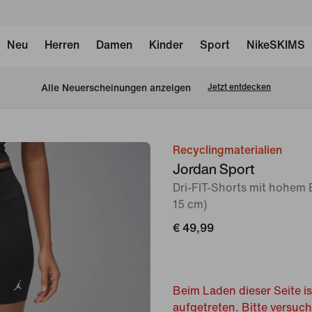
Neu
Herren
Damen
Kinder
Sport
NikeSKIMS
Alle Neuerscheinungen anzeigen
Jetzt entdecken
Recyclingmaterialien
Bild 1
Jordan Sport
von
Dri-FIT-Shorts mit hohem
6
15 cm)
€ 49,99
Beim Laden dieser Seite is
aufgetreten. Bitte versuc