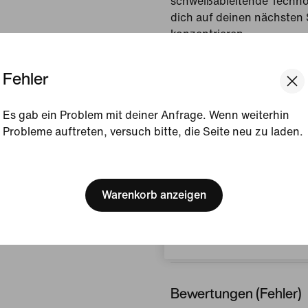
schweißableitende Technolo
dich auf deinen nächsten 
konzentrieren.
Gezeigte Farbe:
Schwa
Fehler
Style:
HQ9768-010
Es gab ein Problem mit deiner Anfrage. Wenn weiterhin
Produktdetails anzeigen
Probleme auftreten, versuch bitte, die Seite neu zu laden.
[ Code: D1B61E47 ]
Größe und Passform
We think you are in United 
Update your location?
Warenkorb anzeigen
Österreich
Herstellungsinformati
Bewertungen (Fehler)