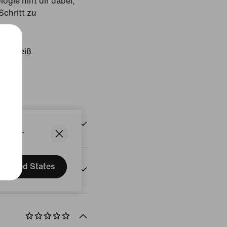
gie hilft dir dabei,
Schritt zu
rz/Weiß
States.
United States
onen