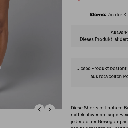
An der Ka
Klarna
Ausverk
Dieses Produkt ist der
Dieses Produkt besteh
aus recycelten Po
Diese Shorts mit hohem B
mittelschwerem, superweic
jeder deiner Bewegung an