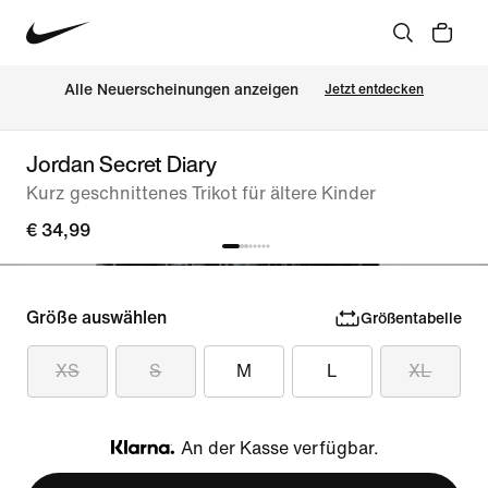
Alle Neuerscheinungen anzeigen
Jetzt entdecken
Jordan Secret Diary
Kurz geschnittenes Trikot für ältere Kinder
€ 34,99
Größe auswählen
Größentabelle
XS
S
M
L
XL
An der Kasse verfügbar.
Klarna