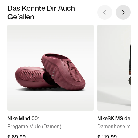
Das Könnte Dir Auch
Gefallen
Nike Mind 001
NikeSKIMS dehnba
Pregame Mule (Damen)
Damenhose mit w
€ 89,99
€ 89,99
€ 119,99
€ 119,99