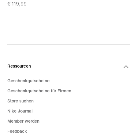
€ 119,99
price
€ 83,99,
original
price
€ 119,99
Ressourcen
Geschenkgutscheine
Geschenkgutscheine für Firmen
Store suchen
Nike Journal
Member werden
Feedback