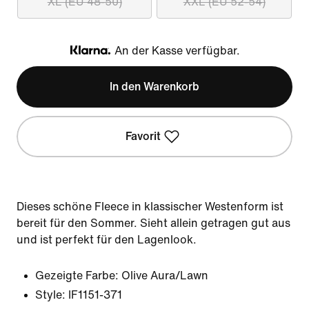
XL (EU 48-50)
XXL (EU 52-54)
An der Kasse verfügbar.
Klarna
In den Warenkorb
Favorit
Dieses schöne Fleece in klassischer Westenform ist
bereit für den Sommer. Sieht allein getragen gut aus
und ist perfekt für den Lagenlook.
Gezeigte Farbe:
Olive Aura/Lawn
Style:
IF1151-371