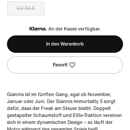
EU 52.5
An der Kasse verfügbar.
Klarna
In den Warenkorb
Favorit
Giannis ist im fünften Gang, egal ob November,
Januar oder Juni. Der Giannis Immortality 5 sorgt
dafür, dass der Freak am Steuer bleibt. Doppelt
gestapelter Schaumstoff und Elite-Traktion vereinen
sich in einem dynamischen Design – so läuft der
Motor während des gesamten Spiels heiß.