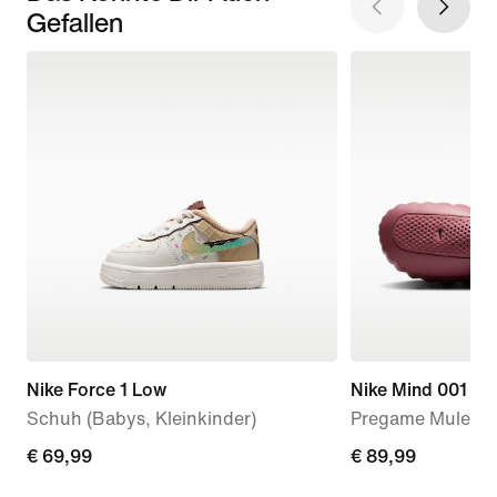
Gefallen
Nike Force 1 Low
Nike Mind 001
Schuh (Babys, Kleinkinder)
Pregame Mule (D
€ 69,99
€ 69,99
€ 89,99
€ 89,99