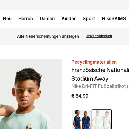
Neu
Herren
Damen
Kinder
Sport
NikeSKIMS
Alle Neuerscheinungen anzeigen
Jetzt entdecken
Recyclingmaterialien
Bild 1
Französische Nationa
von
Stadium Away
7
Nike Dri-FIT Fußballtrikot (
€ 84,99