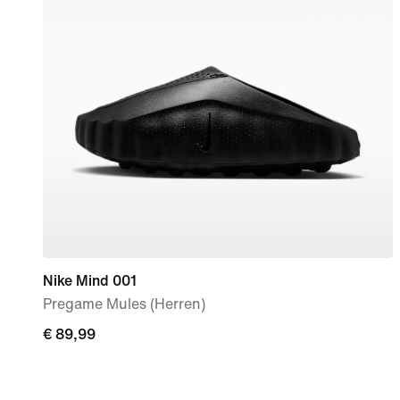
Nike Mind 001
Pregame Mules (Herren)
€ 89,99
€ 89,99