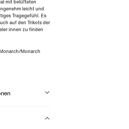
al mit belüfteten
 angenehm leicht und
ftiges Tragegefühl. Es
auch auf den Trikots der
eler:innen zu finden
/Monarch/Monarch
onen