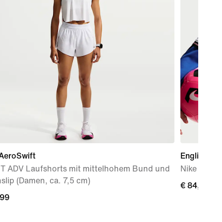
AeroSwift
Englische 
FIT ADV Laufshorts mit mittelhohem Bund und
Nike Dri-FI
slip (Damen, ca. 7,5 cm)
€ 84,99
€ 84,99
,99
,99