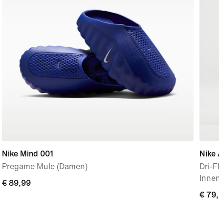
Nike Mind 001
Nike 
Pregame Mule (Damen)
Dri-
Innen
€ 89,99
€ 89,99
€ 79
€ 79