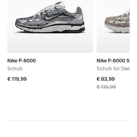
Nike P-6000
Nike P-6000 SE
Schuh
Schuh für Dame
€ 119,99
€ 119,99
current
€ 83,99
€ 119,99
price
€ 83,99,
original
price
€ 119,99