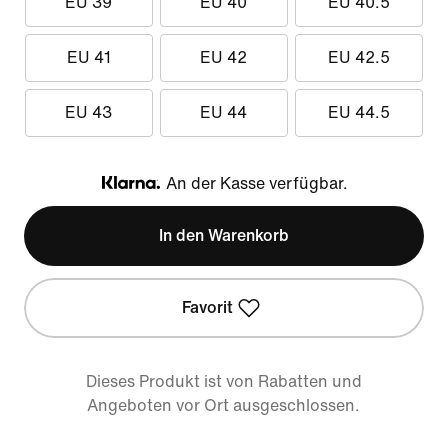
EU 39
EU 40
EU 40.5
EU 41
EU 42
EU 42.5
EU 43
EU 44
EU 44.5
An der Kasse verfügbar.
Klarna
In den Warenkorb
Favorit
Dieses Produkt ist von Rabatten und
Angeboten vor Ort ausgeschlossen.