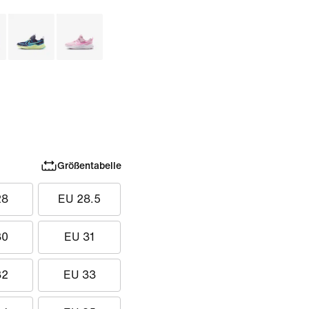
Größentabelle
28
EU 28.5
30
EU 31
32
EU 33