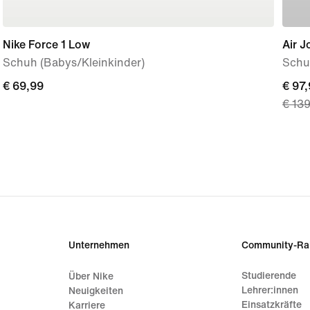
Nike Force 1 Low
Air 
Schuh (Babys/Kleinkinder)
Schu
€ 69,99
€ 69,99
curre
€ 97
€ 13
price
€ 97,
origi
price
€ 13
Unternehmen
Community-Ra
Studierende
Über Nike
Lehrer:innen
Neuigkeiten
Einsatzkräfte
Karriere