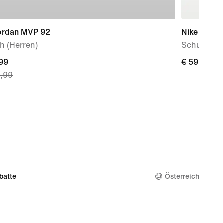
Jordan MVP 92
Nike Team 
h (Herren)
Schuh (jün
nt
,99
€ 59,99
€ 59,99
9,99
99,
nal
9,99
batte
Österreich