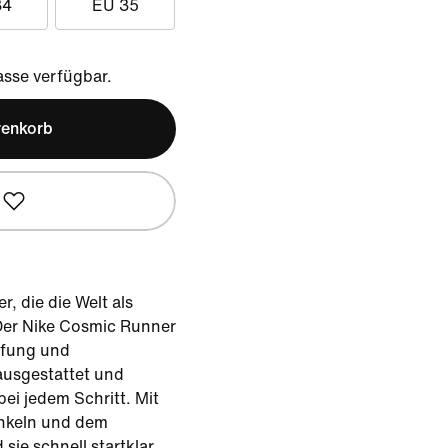
34
EU 35
sse verfügbar.
renkorb
r, die die Welt als
Der Nike Cosmic Runner
mpfung und
 ausgestattet und
bei jedem Schritt. Mit
nkeln und dem
sie schnell startklar.