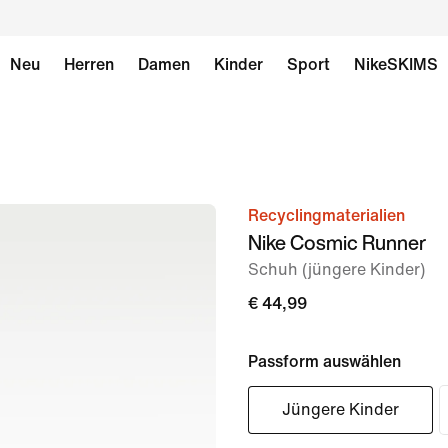
Neu
Herren
Damen
Kinder
Sport
NikeSKIMS
Recyclingmaterialien
Bild 1
Nike Cosmic Runner
von
Schuh (jüngere Kinder)
8
€ 44,99
Passform auswählen
Jüngere Kinder