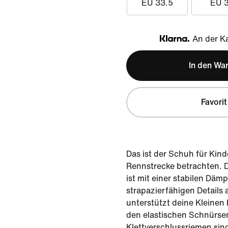
EU 33.5
EU 
An der Ka
Klarna
In den Wa
Favorit
Das ist der Schuh für Kinde
Rennstrecke betrachten. 
ist mit einer stabilen Dä
strapazierfähigen Details
unterstützt deine Kleinen 
den elastischen Schnürse
Klettverschlussriemen sind 