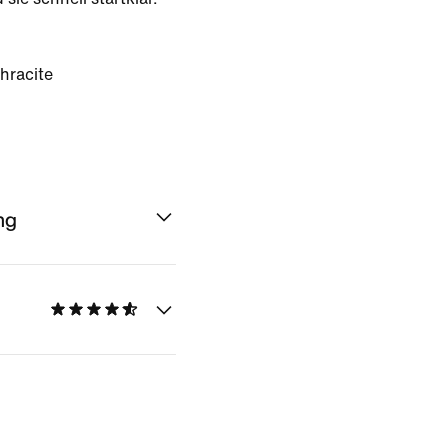
hracite
ng