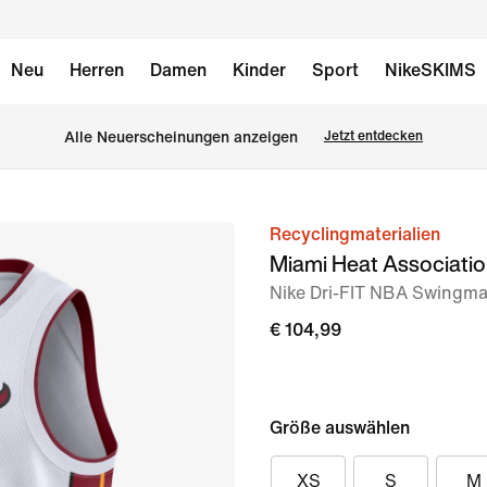
Neu
Herren
Damen
Kinder
Sport
NikeSKIMS
Alle Neuerscheinungen anzeigen
Jetzt entdecken
Recyclingmaterialien
Bild 1
Miami Heat Associatio
von
Nike Dri-FIT NBA Swingman
2
€ 104,99
Größe auswählen
XS
S
M