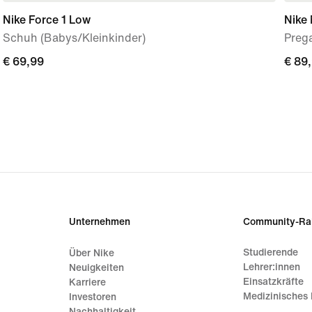
Nike Force 1 Low
Nike
Schuh (Babys/Kleinkinder)
Preg
€ 69,99
€ 69,99
€ 89
€ 89
Unternehmen
Community-Ra
Studierende
Über Nike
Lehrer:innen
Neuigkeiten
Einsatzkräfte
Karriere
Medizinisches 
Investoren
Nachhaltigkeit