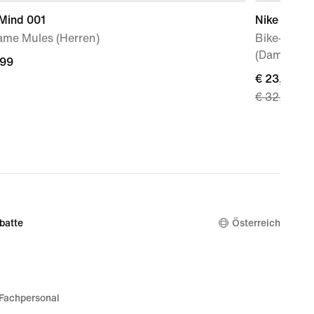
 Mind 001
Nike Pro
ame Mules (Herren)
Bike-Short
(Damen)
,99
,99
current
€ 23,49
€ 32,99
price
€ 23,49,
original
price
€ 32,99
batte
Österreich
Fachpersonal