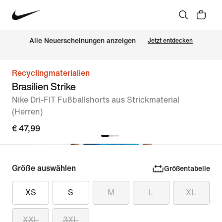
Alle Neuerscheinungen anzeigen
Jetzt entdecken
Recyclingmaterialien
Brasilien Strike
Nike Dri-FIT Fußballshorts aus Strickmaterial
(Herren)
€ 47,99
Größe auswählen
Größentabelle
XS
S
M
L
XL
XXL
3XL