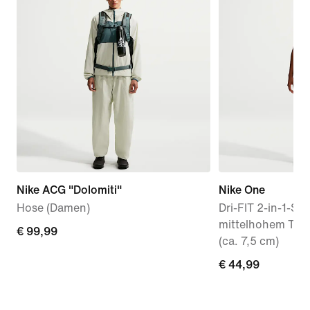
Nike ACG "Dolomiti"
Nike One
Hose (Damen)
Dri-FIT 2-in-1-Sho
mittelhohem Tail
€ 99,99
€ 99,99
(ca. 7,5 cm)
€ 44,99
€ 44,99