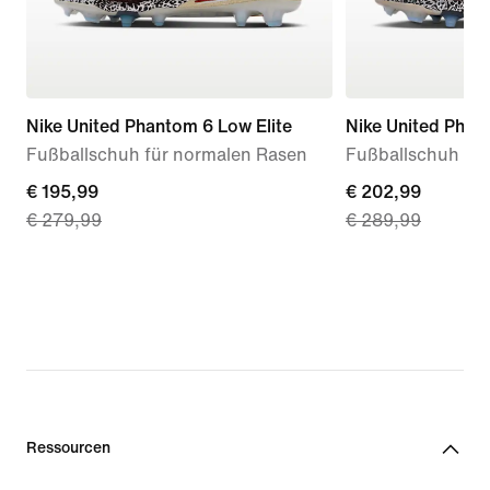
Nike United Phantom 6 Low Elite
Nike United Phant
Fußballschuh für normalen Rasen
Fußballschuh fü
current
€ 195,99
current
€ 202,99
€ 279,99
€ 289,99
price
price
€ 195,99,
€ 202,99,
original
original
price
price
€ 279,99
€ 289,99
Ressourcen