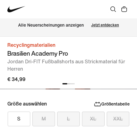
Alle Neuerscheinungen anzeigen
Jetzt entdecken
Recyclingmaterialien
Brasilien Academy Pro
Jordan Dri-FIT Fußballshorts aus Strickmaterial für
Herren
€ 34,99
Größe auswählen
Größentabelle
S
M
L
XL
XXL