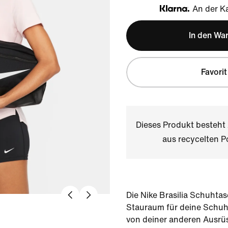
An der Ka
Klarna
In den Wa
Favorit
Dieses Produkt besteh
aus recycelten P
Die Nike Brasilia Schuhta
Stauraum für deine Schuh
von deiner anderen Ausrü