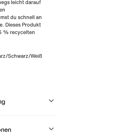
egs leicht darauf
ren
mst du schnell an
e. Dieses Produkt
5 % recycelten
rz/Schwarz/Weiß
ng
onen