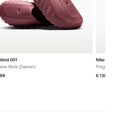
 Mind 001
Nike Mind 
ame Mule (Damen)
Pregame-S
,99
,99
€ 139,99
€ 139,99