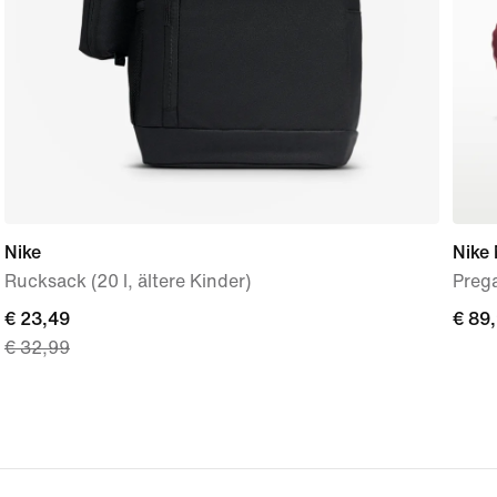
Nike
Nike
Rucksack (20 l, ältere Kinder)
Preg
current
€ 23,49
€ 89
€ 89
€ 32,99
price
€ 23,49,
original
price
€ 32,99