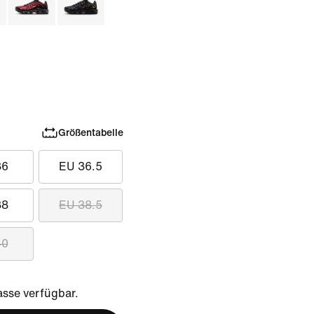
Größentabelle
36
EU 36.5
38
EU 38.5
40
sse verfügbar.