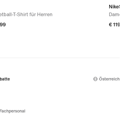
NikeSKIMS 
tball-T-Shirt für Herren
Damenhose
,99
,99
€ 119,99
€ 119,99
batte
Österreich
Fachpersonal