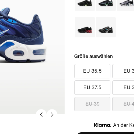
Größe auswählen
EU 35.5
EU 
EU 37.5
EU 
EU 39
EU 
An der Ka
Klarna