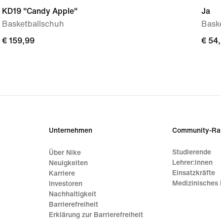
KD19 "Candy Apple"
Ja
Basketballschuh
Baske
€ 159,99
€ 159,99
€ 54
€ 54
Unternehmen
Community-Ra
Studierende
Über Nike
Lehrer:innen
Neuigkeiten
Einsatzkräfte
Karriere
Medizinisches 
Investoren
Nachhaltigkeit
Barrierefreiheit
Erklärung zur Barrierefreiheit