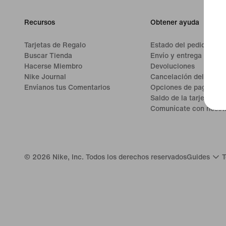
Recursos
Obtener ayuda
Tarjetas de Regalo
Estado del pedido
Buscar Tienda
Envío y entrega
Hacerse Miembro
Devoluciones
Nike Journal
Cancelación del pedid
Envíanos tus Comentarios
Opciones de pago
Saldo de la tarjeta de 
Comunícate con nosot
©
2026
Nike, Inc. Todos los derechos reservados
Guides
T