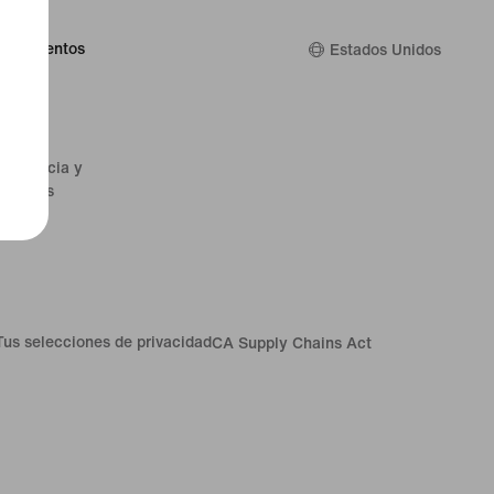
 descuentos
Estados Unidos
mergencia y
Médicos
Tus selecciones de privacidad
CA Supply Chains Act