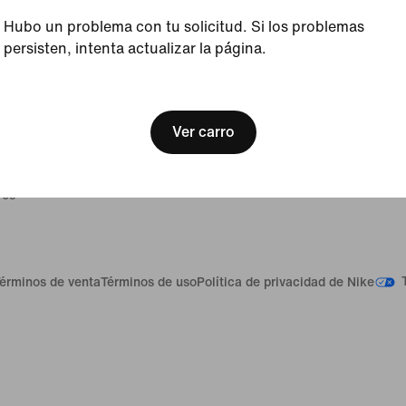
Hubo un problema con tu solicitud. Si los problemas
Acerca de Nike
Promociones y
persisten, intenta actualizar la página.
Noticias
Estudiantes
[ Code: D1B61E47 ]
Empleo
Militar
Inversores
Maestros
Ver carro
o
Propósito
Servicios de E
Sustentabilidad
Profesionales 
regalo
Accesibilidad
Cumpleaños
ros
érminos de venta
Términos de uso
Política de privacidad de Nike