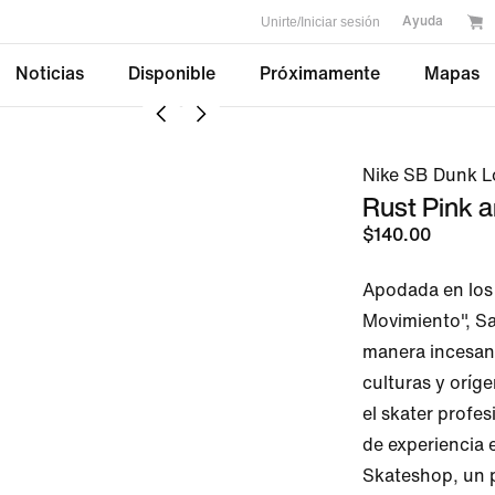
Unirte/Iniciar sesión
Ayuda
Noticias
Disponible
Próximamente
Mapas
Nike SB Dunk L
Rust Pink 
$140.00
Apodada en los 
Movimiento", Sa
manera incesant
culturas y oríge
el skater profes
de experiencia 
Skateshop, un p