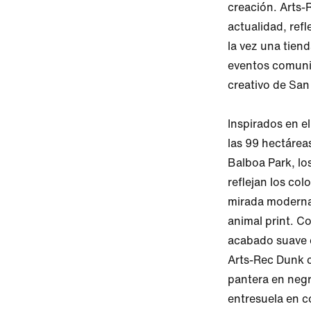
creación. Arts-
actualidad, refl
la vez una tiend
eventos comunit
creativo de San 
Inspirados en el 
las 99 hectárea
Balboa Park, lo
reflejan los col
mirada moderna
animal print. C
acabado suave e
Arts-Rec Dunk c
pantera en negr
entresuela en co