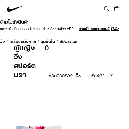
ข้ามไปยังสินค้า
สมาชิกใหม่รับส่วนลด 15% บน Nike App: ใช้โค้ด APP15
ดาวน์โหลดเลยตอนนี้
T&Cs
วิ่ง
/
เครื่องแต่งกาย
/
ชุดชั้นใน
/
สปอร์ตบรา
ผู้หญิง
0
วิ่ง
สปอร์ต
บรา
ซ่อนตัวกรอง
เรียงตาม
วิ่งไปกับ