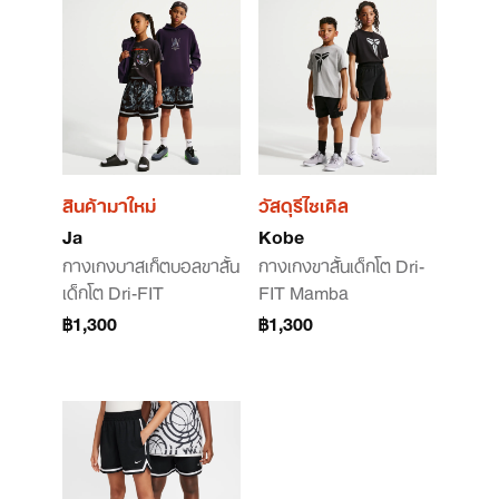
สินค้ามาใหม่
วัสดุรีไซเคิล
Ja
Kobe
กางเกงบาสเก็ตบอลขาสั้น
กางเกงขาสั้นเด็กโต Dri-
เด็กโต Dri-FIT
FIT Mamba
฿1,300
฿1,300