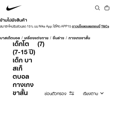
ข้ามไปยังสินค้า
สมาชิกใหม่รับส่วนลด 15% บน Nike App: ใช้โค้ด APP15
ดาวน์โหลดเลยตอนนี้
T&Cs
บาสเก็ตบอล
/
เครื่องแต่งกาย
/
ชิ้นล่าง
/
กางเกงขาสั้น
เด็กโต
(7)
(7-15 ปี)
เด็ก บา
สเก็
ตบอล
กางเกง
ขาสั้น
ซ่อนตัวกรอง
เรียงตาม