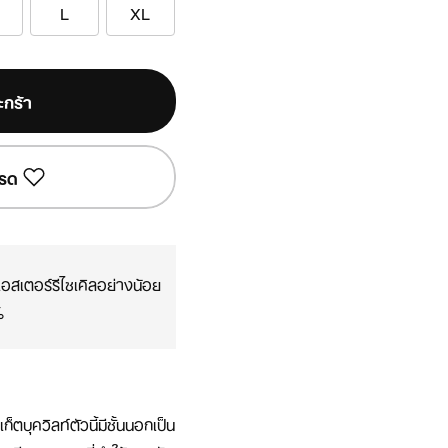
L
XL
ะกร้า
รด
ลีเอสเตอร์รีไซเคิลอย่างน้อย
%
เก็ตบุควิลท์ตัวนี้มีชั้นนอกเป็น