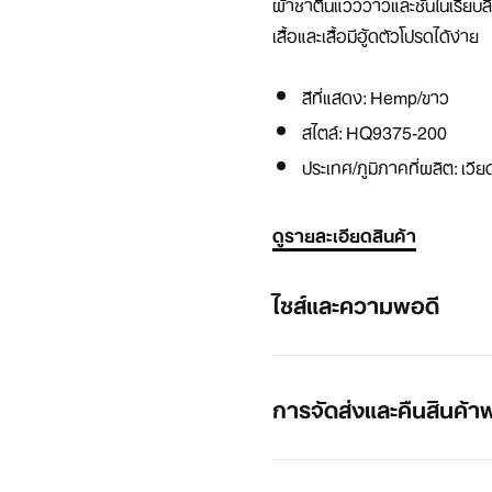
ผ้าซาตินแวววาวและชั้นในเรียบลื
เสื้อและเสื้อมีฮู้ดตัวโปรดได้ง่าย
สีที่แสดง:
Hemp/ขาว
สไตล์:
HQ9375-200
ประเทศ/ภูมิภาคที่ผลิต: เวี
ดูรายละเอียดสินค้า
ไซส์และความพอดี
การจัดส่งและคืนสินค้าฟ