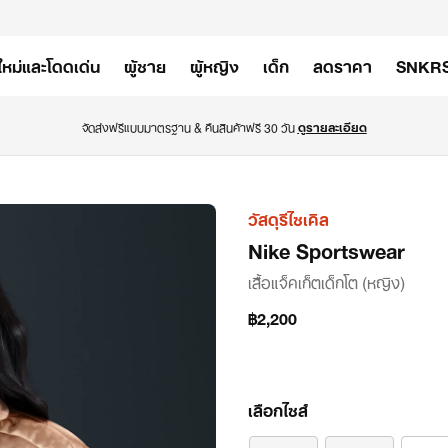
ใหม่และโดดเด่น
ผู้ชาย
ผู้หญิง
เด็ก
ลดราคา
SNKR
จัดส่งฟรีแบบมาตรฐาน & คืนสินค้าฟรี 30 วัน 
ดูรายละเอียด
รูป
วัสดุรีไซเคิล
Nike Sportswear
ที่
1
เสื้อแจ็คเก็ตเด็กโต (หญิง)
จาก
฿2,200
5
เลือกไซส์