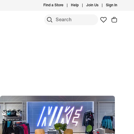
Find a Store
Help
Join Us
Sign In