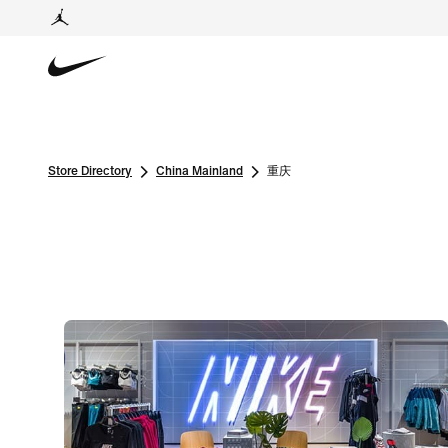
Store Directory
China Mainland
重庆