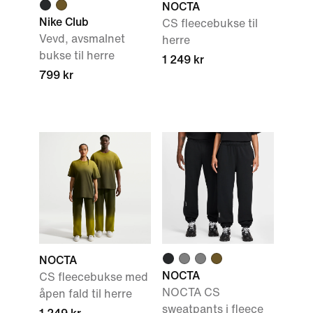
NOCTA
Nike Club
CS fleecebukse til
Vevd, avsmalnet
herre
bukse til herre
1 249 kr
799 kr
NOCTA
NOCTA
CS fleecebukse med
NOCTA CS
åpen fald til herre
sweatpants i fleece