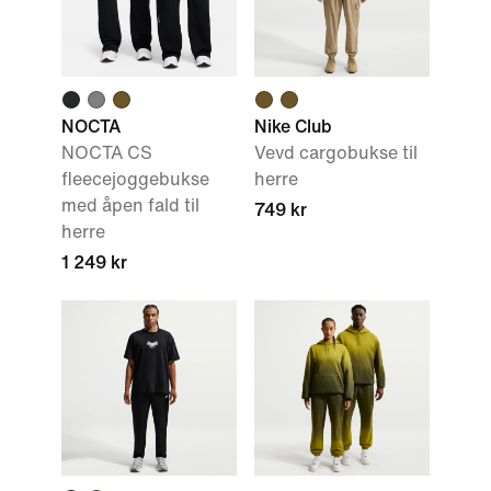
NOCTA
Nike Club
NOCTA CS
Vevd cargobukse til
fleecejoggebukse
herre
med åpen fald til
749 kr
herre
1 249 kr