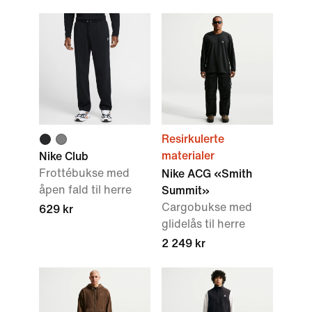
Resirkulerte
materialer
Nike Club
Frottébukse med
Nike ACG «Smith
åpen fald til herre
Summit»
Cargobukse med
629 kr
glidelås til herre
2 249 kr