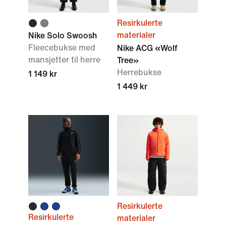
Resirkulerte
materialer
Nike Solo Swoosh
Fleecebukse med
Nike ACG «Wolf
mansjetter til herre
Tree»
Herrebukse
1 149 kr
1 449 kr
Resirkulerte
Resirkulerte
materialer