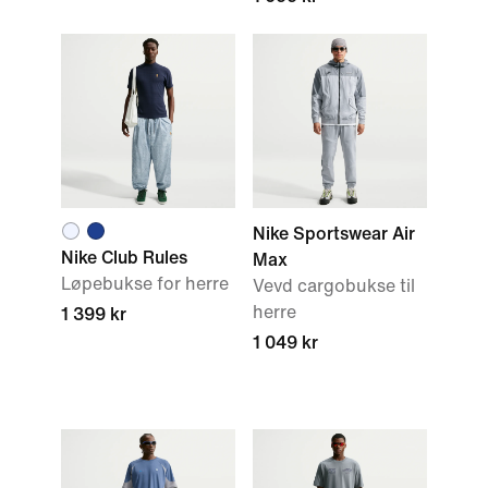
Nike Sportswear Air
Nike Club Rules
Max
Løpebukse for herre
Vevd cargobukse til
herre
1 399 kr
1 049 kr