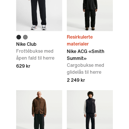
Resirkulerte
materialer
Nike Club
Frottébukse med
Nike ACG «Smith
åpen fald til herre
Summit»
Cargobukse med
629 kr
glidelås til herre
2 249 kr