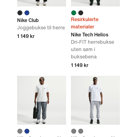
Resirkulerte
Nike Club
materialer
Joggebukse til herre
Nike Tech Helios
1 149 kr
Dri-FIT herrebukse
uten søm i
buksebena
1 149 kr