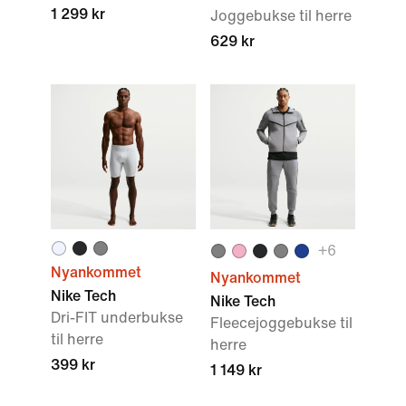
1 299 kr
Joggebukse til herre
629 kr
+
6
Nyankommet
Nyankommet
Nike Tech
Nike Tech
Dri-FIT underbukse
Fleecejoggebukse til
til herre
herre
399 kr
1 149 kr