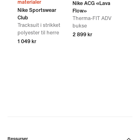
materialer
Nike ACG «Lava
Nike Sportswear
Flow»
Club
Therma-FIT ADV
Tracksuit i strikket
bukse
polyester til herre
2 899 kr
1 049 kr
Ressurser