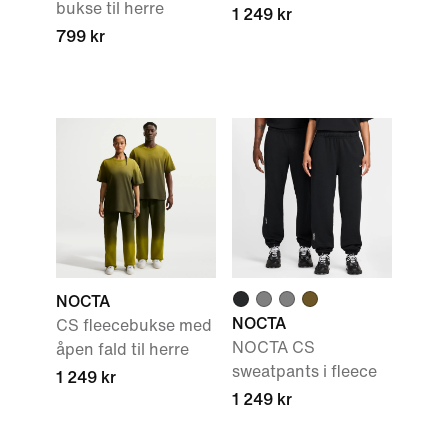
bukse til herre
1 249 kr
799 kr
NOCTA
NOCTA
CS fleecebukse med
NOCTA CS
åpen fald til herre
sweatpants i fleece
1 249 kr
1 249 kr