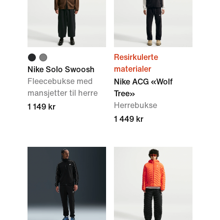
Resirkulerte
materialer
Nike Solo Swoosh
Fleecebukse med
Nike ACG «Wolf
mansjetter til herre
Tree»
Herrebukse
1 149 kr
1 449 kr