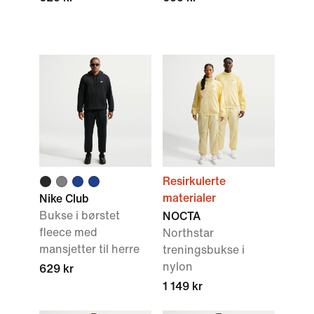
Resirkulerte
materialer
Nike Club
Bukse i børstet
NOCTA
fleece med
Northstar
mansjetter til herre
treningsbukse i
nylon
629 kr
1 149 kr