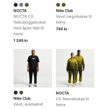
NOCTA
Nike Club
NOCTA CS
Vevd cargobukse til
fleecejoggebukse
herre
med åpen fald til
749 kr
herre
1 249 kr
NOCTA
Nike Club
CS fleecebukse til
Vevd, avsmalnet
herre