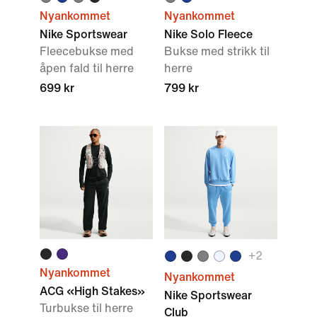
Nyankommet
Nyankommet
Nike Sportswear
Nike Solo Fleece
Fleecebukse med
Bukse med strikk til
åpen fald til herre
herre
699 kr
799 kr
+
2
Nyankommet
Nyankommet
ACG «High Stakes»
Nike Sportswear
Turbukse til herre
Club