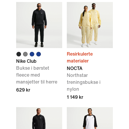
Resirkulerte
materialer
Nike Club
Bukse i børstet
NOCTA
fleece med
Northstar
mansjetter til herre
treningsbukse i
nylon
629 kr
1 149 kr