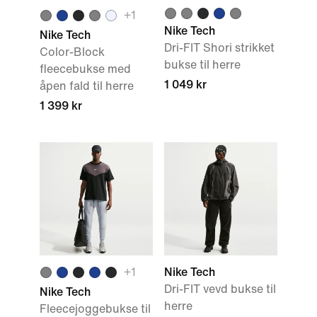
+
1
Nike Tech
Nike Tech
Dri-FIT Shori strikket
Color-Block
bukse til herre
fleecebukse med
1 049 kr
åpen fald til herre
1 399 kr
+
1
Nike Tech
Dri-FIT vevd bukse til
Nike Tech
herre
Fleecejoggebukse til