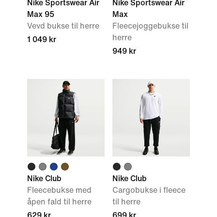
Nike Sportswear Air
Nike Sportswear Air
Max 95
Max
Vevd bukse til herre
Fleecejoggebukse til
herre
1 049 kr
949 kr
Nike Club
Nike Club
Fleecebukse med
Cargobukse i fleece
åpen fald til herre
til herre
629 kr
699 kr