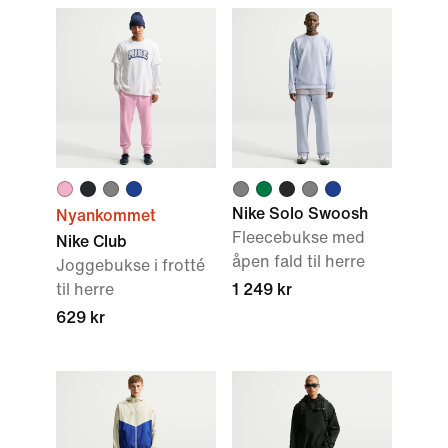
Nike Solo Swoosh
Nyankommet
Fleecebukse med
Nike Club
åpen fald til herre
Joggebukse i frotté
til herre
1 249 kr
629 kr