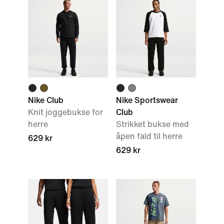
Nike Club
Nike Sportswear
Knit joggebukse for
Club
herre
Strikket bukse med
åpen fald til herre
629 kr
629 kr