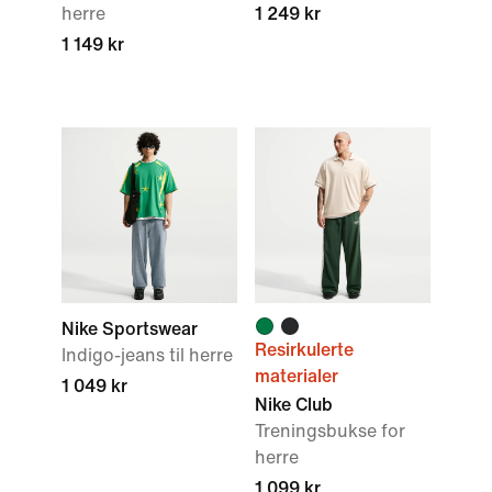
herre
1 249 kr
1 149 kr
Nike Sportswear
Resirkulerte
Indigo-jeans til herre
materialer
1 049 kr
Nike Club
Treningsbukse for
herre
1 099 kr