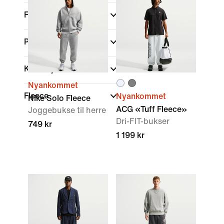
Farge
Passform
Kolleksjoner
Nyankommet
Fleece
Nyankommet
Nike Solo Fleece
ACG «Tuff Fleece»
Joggebukse til herre
Dri-FIT-bukser
749 kr
1 199 kr