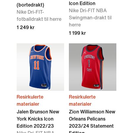
Icon Edition
(bortedrakt)
Nike Dri-FIT NBA
Nike Dri-FIT-
Swingman-drakt til
fotballdrakt til herre
herre
1 249 kr
1 199 kr
Resirkulerte
Resirkulerte
materialer
materialer
Jalen Brunson New
Zion Williamson New
York Knicks Icon
Orleans Pelicans
Edition 2022/23
2023/24 Statement