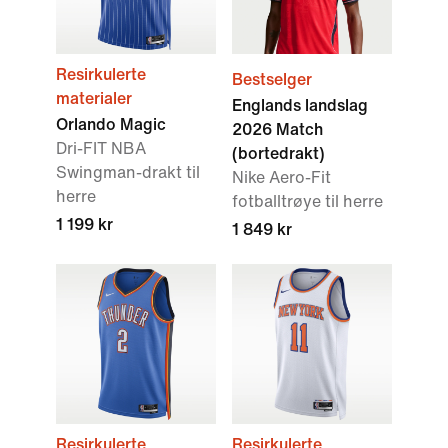
Resirkulerte
Bestselger
materialer
Englands landslag
Orlando Magic
2026 Match
Dri-FIT NBA
(bortedrakt)
Swingman-drakt til
Nike Aero-Fit
herre
fotballtrøye til herre
1 199 kr
1 849 kr
Resirkulerte
Resirkulerte