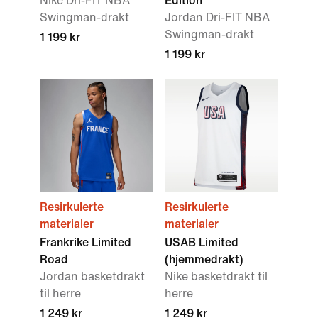
Nike Dri-FIT NBA
Edition
Swingman-drakt
Jordan Dri-FIT NBA
Swingman-drakt
1 199 kr
1 199 kr
Resirkulerte
Resirkulerte
materialer
materialer
Frankrike Limited
USAB Limited
Road
(hjemmedrakt)
Jordan basketdrakt
Nike basketdrakt til
til herre
herre
1 249 kr
1 249 kr