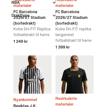
NBA
materialer
materialer
FC Barcelona
FC Barcelona
Drakttype
2026/27 Stadium
2026/27 Stadium
(bortedrakt)
(bortedrakt)
Kobe Dri-FIT Replica
Kobe Dri-FIT replika
fotballdrakt til herre
langermet
fotballdrakt til herre
1 249 kr
1 399 kr
Resirkulerte
Nyankommet
materialer
Beşiktaş J.K.