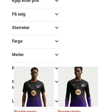
Kjøp etter pris
På salg
Størrelse
Farge
Merke
Passform
Globale klubblag i
fotball
Land/regioner
Resirkulerte
Resirkulerte