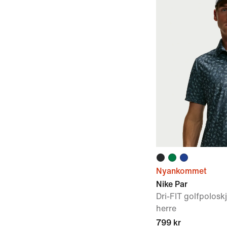
Nyankommet
Nike Par
Dri-FIT golfpoloskj
herre
799 kr