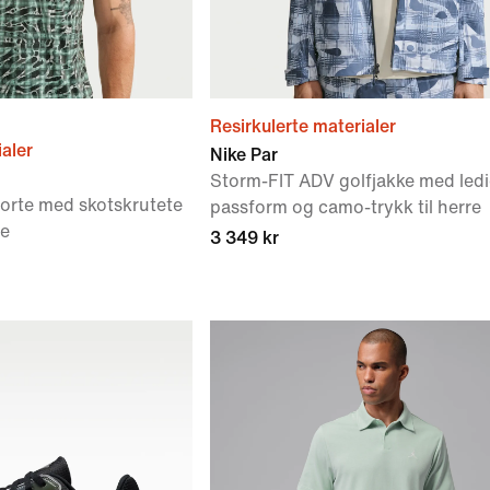
Resirkulerte materialer
ialer
Nike Par
Storm-FIT ADV golfjakke med led
jorte med skotskrutete
passform og camo-trykk til herre
re
3 349 kr