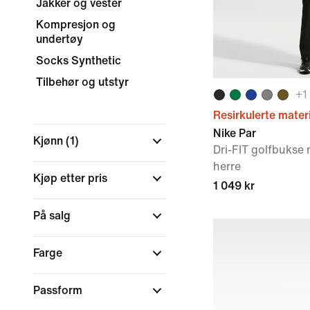
Jakker og vester
Kompresjon og
undertøy
Socks Synthetic
Tilbehør og utstyr
+
1
Resirkulerte mater
Nike Par
Kjønn
(1)
Dri-FIT golfbukse 
herre
Kjøp etter pris
1 049 kr
På salg
Farge
Passform