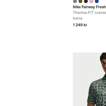
Nike Fairway Fresh
Therma-FIT oversei
herre
1 249 kr