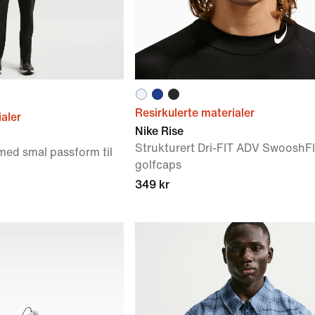
Resirkulerte materialer
ialer
Nike Rise
Strukturert Dri-FIT ADV SwooshFl
med smal passform til
golfcaps
349 kr