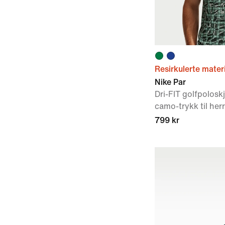
Resirkulerte mater
Nike Par
Dri-FIT golfpolosk
camo-trykk til her
799 kr