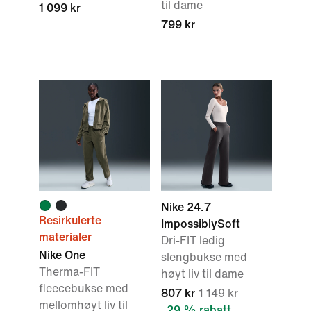
til dame
1 099 kr
799 kr
Nike 24.7
Resirkulerte
ImpossiblySoft
materialer
Dri-FIT ledig
Nike One
slengbukse med
Therma-FIT
høyt liv til dame
fleecebukse med
807 kr
1 149 kr
mellomhøyt liv til
29 % rabatt