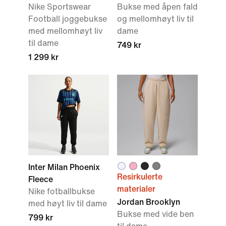
Nike Sportswear
Bukse med åpen fald
Football joggebukse
og mellomhøyt liv til
med mellomhøyt liv
dame
til dame
749 kr
1 299 kr
Inter Milan Phoenix
Resirkulerte
Fleece
materialer
Nike fotballbukse
Jordan Brooklyn
med høyt liv til dame
Bukse med vide ben
799 kr