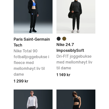
Paris Saint-Germain
Nike 24.7
Tech
ImpossiblySoft
Nike Total 90
Dri-FIT joggebukse
fotballjoggebukse i
med mellomhøyt liv
fleece med
til dame
mellomhøyt liv til
dame
1 149 kr
1 299 kr