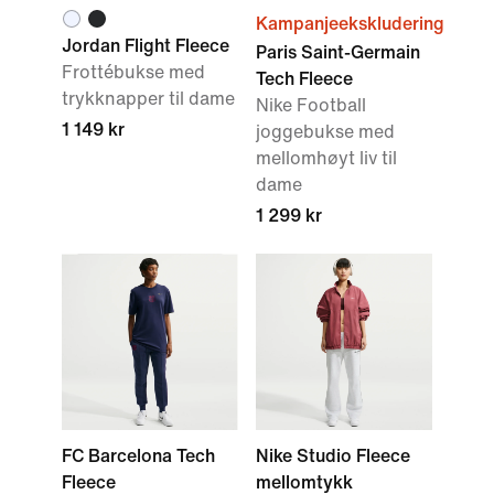
Kampanjeekskludering
Jordan Flight Fleece
Paris Saint-Germain
Frottébukse med
Tech Fleece
trykknapper til dame
Nike Football
1 149 kr
joggebukse med
mellomhøyt liv til
dame
1 299 kr
FC Barcelona Tech
Nike Studio Fleece
Fleece
mellomtykk