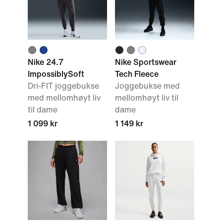
Nike 24.7
Nike Sportswear
ImpossiblySoft
Tech Fleece
Dri-FIT joggebukse
Joggebukse med
med mellomhøyt liv
mellomhøyt liv til
til dame
dame
1 099 kr
1 149 kr