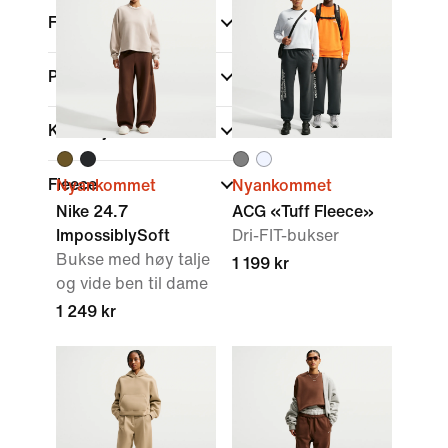
Farge
Passform
Kolleksjoner
Fleece
Nyankommet
Nyankommet
Nike 24.7
ACG «Tuff Fleece»
ImpossiblySoft
Dri-FIT-bukser
Bukse med høy talje
1 199 kr
og vide ben til dame
1 249 kr