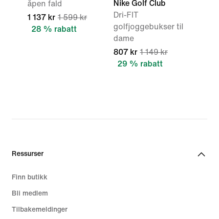
Nike Golf Club
åpen fald
Dri-FIT
1 137 kr
1 599 kr
golfjoggebukser til
28 % rabatt
dame
807 kr
1 149 kr
29 % rabatt
Ressurser
Finn butikk
Bli medlem
Tilbakemeldinger