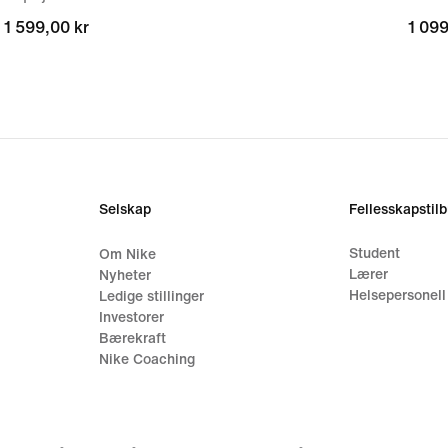
1 599,00 kr
1 599,00 kr
1 099
1 099
Selskap
Fellesskapstil
Student
Om Nike
Lærer
Nyheter
Helsepersonell
Ledige stillinger
Investorer
Bærekraft
Nike Coaching