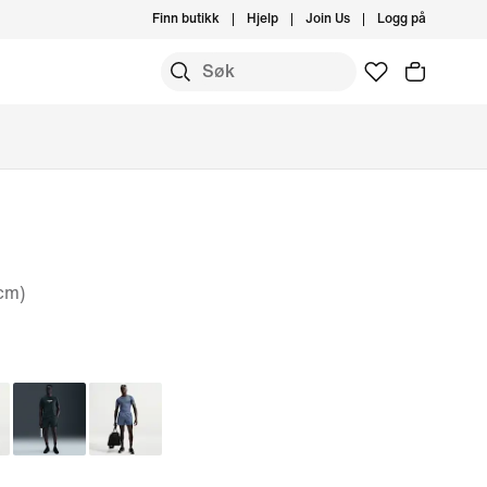
Finn butikk
Hjelp
Join Us
Logg på
 cm)