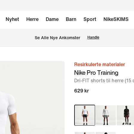
Nyhet
Herre
Dame
Barn
Sport
NikeSKIMS
Se Alle Nye Ankomster
Handle
Resirkulerte materialer
bilde
Nike Pro Training
1
Dri-FIT shorts til herre (15
av
6
629 kr