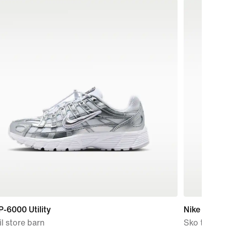
P-6000 Utility
Nike Force
il store barn
Sko til små