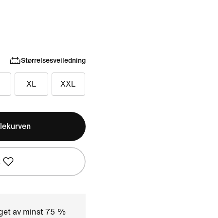
Størrelsesveiledning
XL
XXL
lekurven
t
aget av minst 75 %