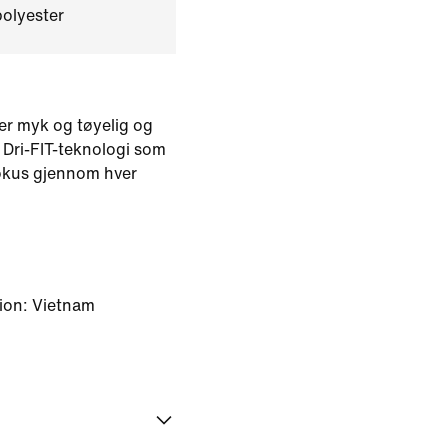
polyester
er myk og tøyelig og
 Dri-FIT-teknologi som
fokus gjennom hver
ion: Vietnam