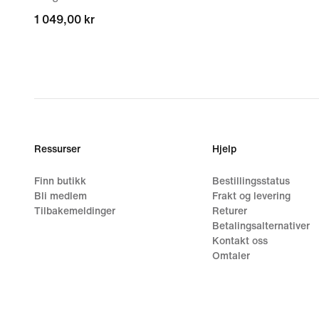
1 049,00 kr
1 049,00 kr
Ressurser
Hjelp
Finn butikk
Bestillingsstatus
Bli medlem
Frakt og levering
Tilbakemeldinger
Returer
Betalingsalternativer
Kontakt oss
Omtaler