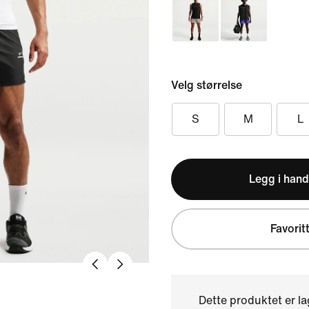
Velg størrelse
S
M
L
Legg i hand
Favorit
Dette produktet er l