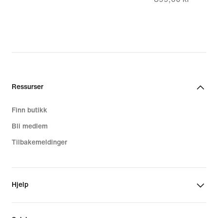
price
297,00 kr,
original
price
399,00 kr
Ressurser
Finn butikk
Bli medlem
Tilbakemeldinger
Hjelp