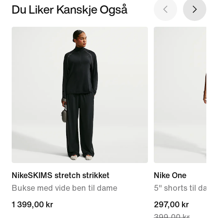
Du Liker Kanskje Også
NikeSKIMS stretch strikket
Nike One
Bukse med vide ben til dame
5" shorts til dam
1 399,00 kr
1 399,00 kr
current
297,00 kr
399,00 kr