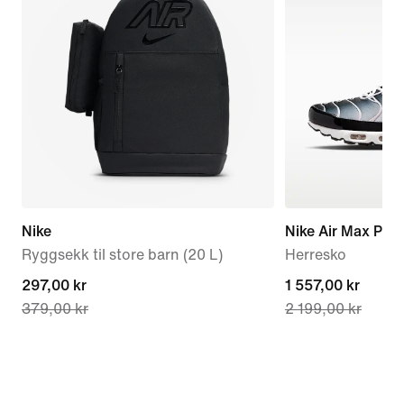
Nike
Nike Air Max Plus
Ryggsekk til store barn (20 L)
Herresko
current
297,00 kr
current
1 557,00 kr
379,00 kr
2 199,00 kr
price
price
297,00 kr,
1 557,00 kr,
original
original
price
price