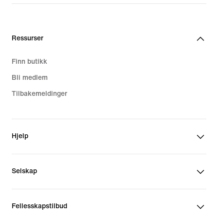
379,00 kr
2 199,00 kr
Ressurser
Finn butikk
Bli medlem
Tilbakemeldinger
Hjelp
Selskap
Fellesskapstilbud