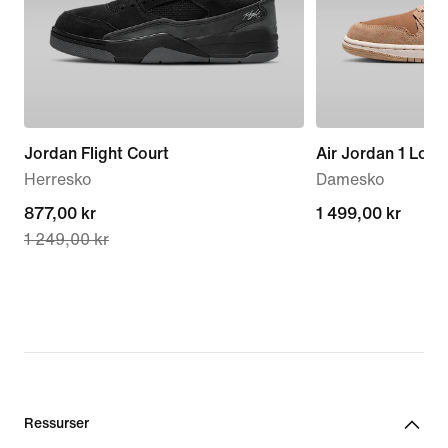
Jordan Flight Court
Air Jordan 1 Low
Herresko
Damesko
current
877,00 kr
1 499,00 kr
1 499,00 kr
1 249,00 kr
price
877,00 kr,
original
price
1 249,00 kr
Ressurser