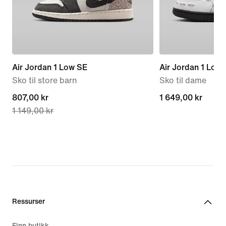
Air Jordan 1 Low SE
Air Jordan 1 Low
Sko til store barn
Sko til dame
current
807,00 kr
1 649,00 kr
1 649,00 kr
1 149,00 kr
price
807,00 kr,
original
price
1 149,00 kr
Ressurser
Finn butikk