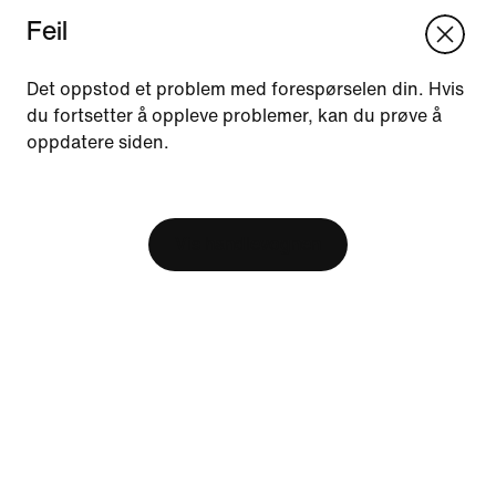
Feil
We think you are in United States.
Update your location?
Det oppstod et problem med forespørselen din. Hvis
du fortsetter å oppleve problemer, kan du prøve å
oppdatere siden.
Norge
United States
Ressurser
[ Code: D1B61E47 ]
Finn butikk
Bli medlem
Vis handlevognen
Tilbakemeldinger
Hjelp
Selskap