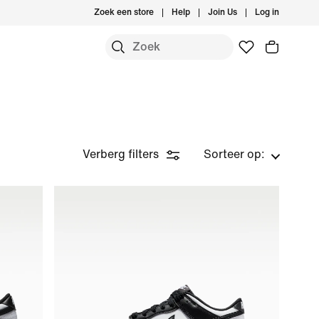
Zoek een store
Help
Join Us
Log in
Verberg filters
Sorteer op: