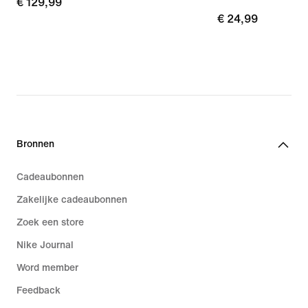
€ 129,99
€ 129,99
€ 24,99
€ 24,99
Bronnen
Cadeaubonnen
Zakelijke cadeaubonnen
Zoek een store
Nike Journal
Word member
Feedback