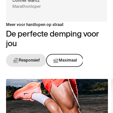
Conner Mantz
Marathonloper
Meer voor hardlopen op straat
De perfecte demping voor
jou
Responsief
Maximaal
Onderst