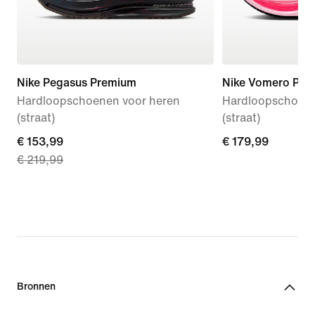
Nike Pegasus Premium
Nike Vomero Plus
Hardloopschoenen voor heren
Hardloopschoen
(straat)
(straat)
current
€ 153,99
€ 179,99
€ 179,99
€ 219,99
price
€ 153,99,
original
price
€ 219,99
Bronnen