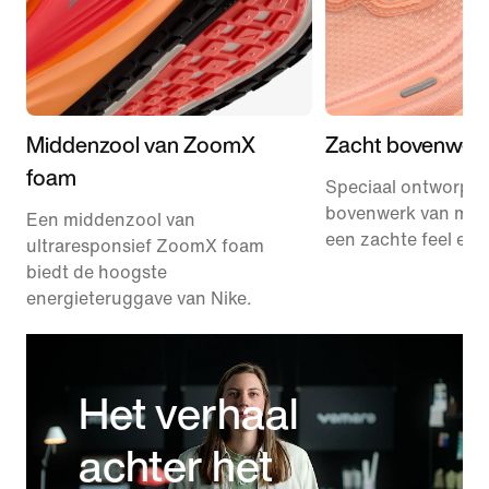
Middenzool van ZoomX
Zacht bovenwer
foam
Speciaal ontworpe
bovenwerk van mes
Een middenzool van
een zachte feel en v
ultraresponsief ZoomX foam
biedt de hoogste
energieteruggave van Nike.
Het verhaal
achter het