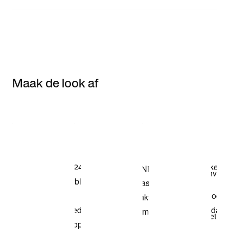
Maak de look af
Item 3 of 3