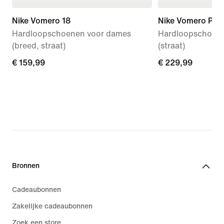
Nike Vomero 18
Nike Vomero Pre
Hardloopschoenen voor dames
Hardloopschoen
(breed, straat)
(straat)
€ 159,99
€ 159,99
€ 229,99
€ 229,99
Bronnen
Cadeaubonnen
Zakelijke cadeaubonnen
Zoek een store