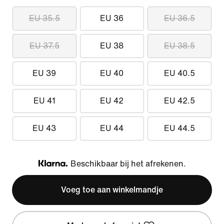
EU 35.5
EU 36
EU 36.5
EU 37.5
EU 38
EU 38.5
EU 39
EU 40
EU 40.5
EU 41
EU 42
EU 42.5
EU 43
EU 44
EU 44.5
Beschikbaar bij het afrekenen.
Klarna
Voeg toe aan winkelmandje