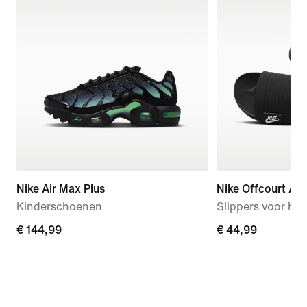
Nike Air Max Plus
Nike Offcourt Adj
Kinderschoenen
Slippers voor he
€ 144,99
€ 144,99
€ 44,99
€ 44,99