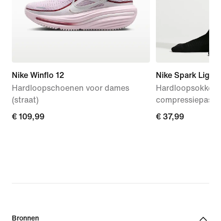
Nike Winflo 12
Nike Spark Light
Hardloopschoenen voor dames
Hardloopsokken t
(straat)
compressiepasv
€ 109,99
€ 109,99
€ 37,99
€ 37,99
Bronnen