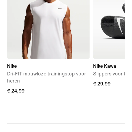
Nike
Nike Kawa
Dri-FIT mouwloze trainingstop voor
Slippers voor kle
heren
€ 29,99
€ 29,99
€ 24,99
€ 24,99